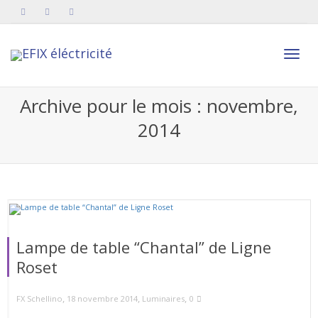
Active
Archive pour le mois : novembre,
2014
navig
Lampe de table “Chantal” de Ligne
Roset
,
,
,
18 novembre 2014
Luminaires
0
FX Schellino