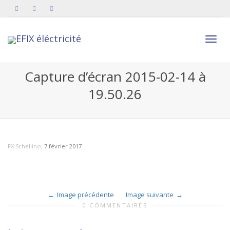
Active
Capture d’écran 2015-02-14 à
19.50.26
navig
,
FX Schellino
7 février 2017
Image précédente
Image suivante
0 COMMENTAIRES