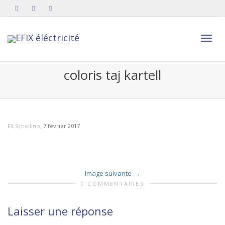
Active
coloris taj kartell
navig
,
FX Schellino
7 février 2017
Image suivante
0 COMMENTAIRES
Laisser une réponse